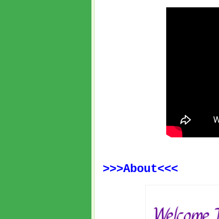
>>>About<<<