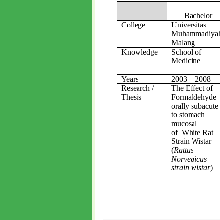
Bachelor
College
Universitas
Muhammadiya
Malang
Knowledge
School of
Medicine
Years
2003 – 2008
Research /
The Effect of
Thesis
Formaldehyde
orally subacute
to stomach
mucosal
of
White Rat
Strain Wistar
(
Rattus
Norvegicus
strain wistar
)