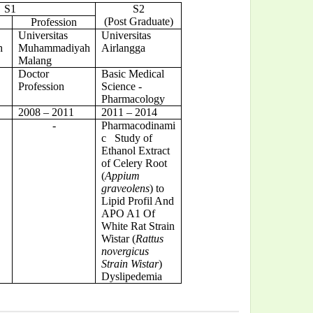
S1
S2
(Post Graduate)
Profession
Universitas
Universitas
h
Muhammadiyah
Airlangga
Malang
Doctor
Basic Medical
Profession
Science -
Pharmacology
2008 – 2011
2011 – 2014
-
Pharmacodinami
c Study of
Ethanol Extract
of Celery Root
(
Appium
graveolens
) to
Lipid Profil And
APO A1 Of
White Rat Strain
Wistar (
Rattus
novergicus
Strain Wistar
)
Dyslipedemia