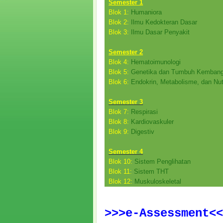
Semester 1
Blok 1:
Humaniora
Blok 2:
Ilmu Kedokteran Dasar
Blok 3:
Ilmu Dasar Penyakit
Semester 2
Blok 4:
Hematoimunologi
Blok 5:
Genetika dan Tumbuh Kemban
Blok 6:
Endokrin, Metabolisme, dan Nut
Semester 3
Blok 7:
Respirasi
Blok 8:
Kardiovaskuler
Blok 9:
Digestiv
Semester 4
Blok 10:
Sistem Penglihatan
Blok 11:
Sistem THT
Blok 12:
Muskuloskeletal
>>>e-Assessment<<