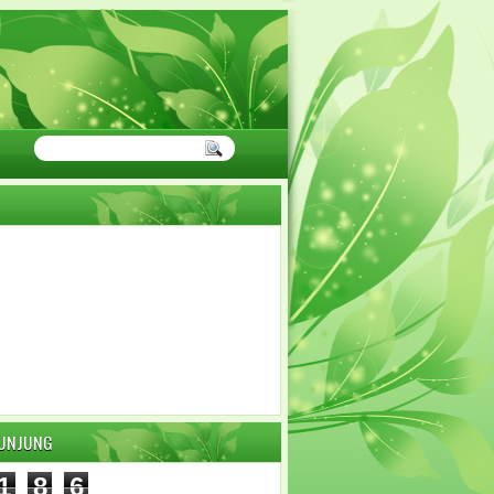
GUNJUNG
1
8
6