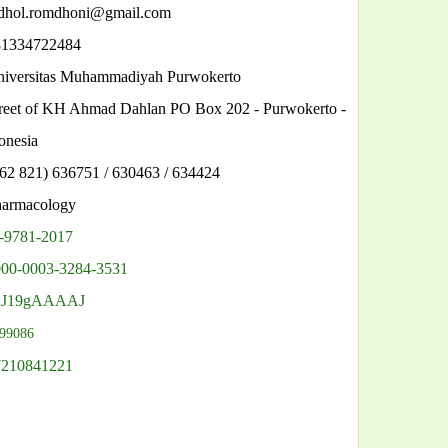
adhol.romdhoni@gmail.com
81334722484
niversitas Muhammadiyah Purwokerto
treet of KH Ahmad Dahlan PO Box 202 - Purwokerto -
onesia
+62 821) 636751 / 630463 / 634424
harmacology
-9781-2017
000-0003-3284-3531
l2J19gAAAAJ
99086
7210841221