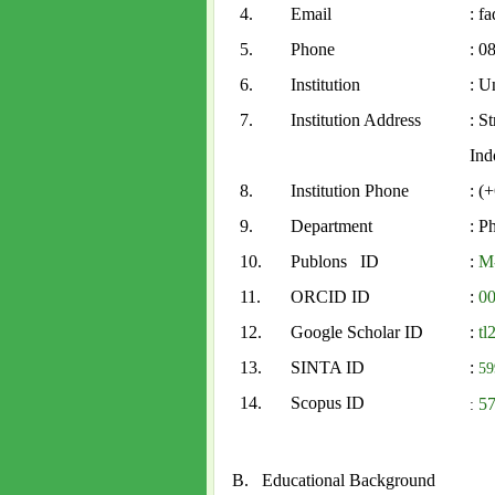
4.
Email
: f
5.
Phone
: 0
6.
Institution
: U
7.
Institution Address
: S
Ind
8.
Institution Phone
: (
9.
Department
: P
10.
Publons ID
:
M
11.
ORCID ID
:
0
12.
Google Scholar ID
:
t
13.
SINTA ID
:
59
14.
Scopus ID
5
:
B.
Educational Background