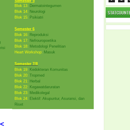
Semester 5
Blok 13:
Dermatointegumen
STATCOUNT
Blok 14:
Neurologi
Blok 15:
Psikiatri
Semester 6
Blok 16:
Reproduksi
Blok 17:
Nefrouropoetika
g
Blok 18:
Metodologi Penelitian
risi
Heart Workshop:
Masuk
Semester 7/8
Blok 19:
Kedokteran Komunitas
Blok 20:
Tropmed
Blok 21:
Herbal
Blok 22:
Kegawatdaruratan
Blok 23:
Medikolegal
Blok 24:
Elektif: Akupuntur, Asuransi, dan
Riset
<