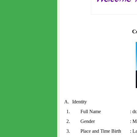
C
A.
Identity
1.
Full Name
: d
2.
Gender
: M
3.
Place and Time Birth
: L